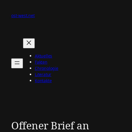
Zum
Inhalt
ost-west.net
springen
Aktuelles
Fakten
Chronologie
Literatur
Kontakte
Offener Brief an