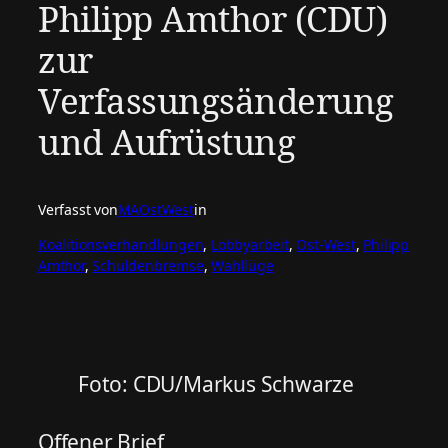
Philipp Amthor (CDU)
zur
Verfassungsänderung
und Aufrüstung
Verfasst von
MAOstWest
in
Koalitionsverhandlungen
, 
Lobbyarbeit
, 
Ost-West
, 
Philipp
Amthor
, 
Schuldenbremse
, 
Wahllüge
Foto: CDU/Markus Schwarze
Offener Brief